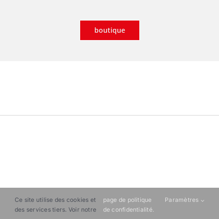
boutique
ART SFRUS
©2021 |
Mentions légales
|
Politique de
Ce site utilise des cookies et
page de politique
Paramètres
des services tiers. Voir notre
de confidentialité.
confidentialité
|
Conditions Générales de Vente
|
Mon