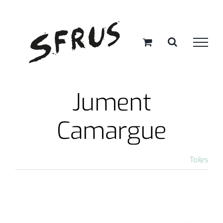
Passer
au
contenu
Jument
Camargue
Toiles