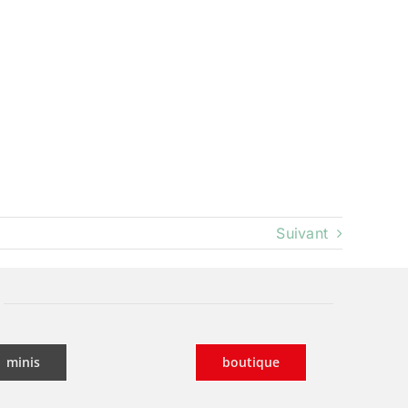
Suivant
minis
boutique