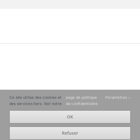
ART SFRUS
©2021 |
Mentions légales
|
Politique de
Ce site utilise des cookies et
page de politique
Paramètres
des services tiers. Voir notre
de confidentialité.
confidentialité
|
Conditions Générales de Vente
|
Mon
compte
|
OK
Facebook
Instagram
Refuser