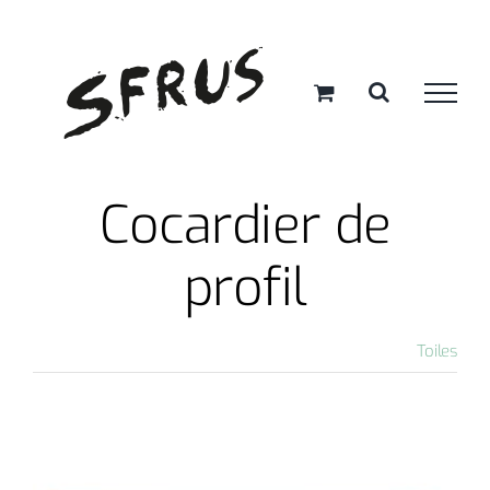
Passer
au
contenu
Cocardier de
profil
Toiles