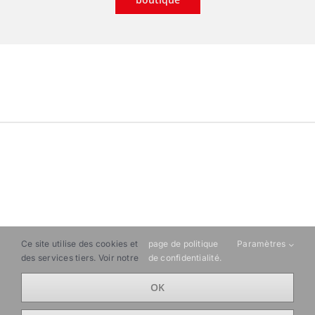
ART SFRUS
©2021 |
Mentions légales
|
Politique de
Ce site utilise des cookies et
page de politique
Paramètres
des services tiers. Voir notre
de confidentialité.
confidentialité
|
Conditions Générales de Vente
|
Mon
compte
|
OK
Facebook
Instagram