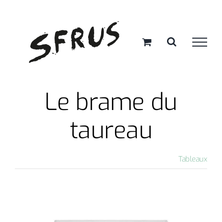
Passer
au
contenu
Le brame du
taureau
Tableaux