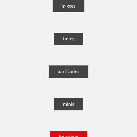
mixtes
toiles
barricades
minis
boutique