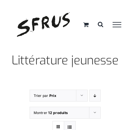
Passer
au
contenu
Littérature jeunesse
Trier par
Prix
Montrer
12 produits