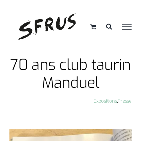
Passer
au
contenu
70 ans club taurin
Manduel
Expositions
,
Presse